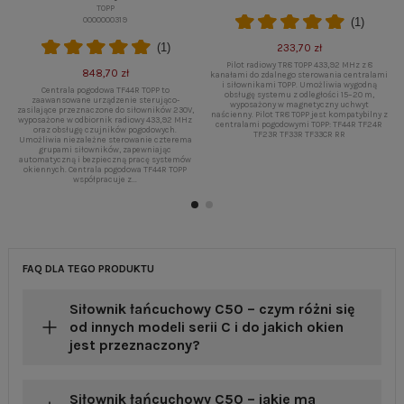
TOPP
0000000319
(1)
(1)
233,70 zł
Pilot radiowy TR8 TOPP 433,92 MHz z 8
848,70 zł
kanałami do zdalnego sterowania centralami
i siłownikami TOPP. Umożliwia wygodną
Centrala pogodowa TF44R TOPP to
obsługę systemu z odległości 15–20 m,
zaawansowane urządzenie sterująco-
wyposażony w magnetyczny uchwyt
zasilające przeznaczone do siłowników 230V,
naścienny. Pilot TR8 TOPP jest kompatybilny z
wyposażone w odbiornik radiowy 433,92 MHz
centralami pogodowymi TOPP: TF44R TF24R
oraz obsługę czujników pogodowych.
TF23R TF33R TF33CR RR
Umożliwia niezależne sterowanie czterema
grupami siłowników, zapewniając
automatyczną i bezpieczną pracę systemów
okiennych. Centrala pogodowa TF44R TOPP
współpracuje z...
FAQ DLA TEGO PRODUKTU
Siłownik łańcuchowy C50 – czym różni się
od innych modeli serii C i do jakich okien
jest przeznaczony?
Siłownik łańcuchowy C50 – jakie ma