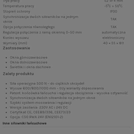
Tryb pracy
S2 of 4 min
Temperatura pracy
-5°C + 50°C
Stopień ochrony
IP30
Synchronizacja dwóch siłowników na jednym
TAK
oknie
Opcja połączenia równoległego
TAK
Regulacja połączenia z ramą okienną 0–50 mm
automatyczna
Koniec wysuwu
elektroniczny
Wymiary (mm)
40 × 55 × 811
Zastosowanie
Okna górnozawiasowe
Okna dolnozawiasowe
Świetliki i okna dachowe
Zalety produktu
Siła operacyjna 500 N – do ciężkich skrzydeł
Wysuw 600/800/1000 mm – trzy warianty dopasowania
Patent: końcówka łańcucha i regulacja obciążenia – wysoka sztywność
Synchronizacja dwóch siłowników na jednym oknie
Szybki system mocowania i regulacji
Wersje zasilania: 230V AC i 24V DC
Certyfikat CE; CEE89/336, CEE73/23
Opcja: C50 RWA 24V (EN12101-2)
Inne siłowniki łańcuchowe