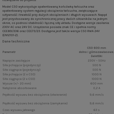
Model C50 wykorzystuje opatentowaną końcówkę łańcucha oraz
opatentowany system regulacji obciążenia łańcucha, zwiększające
sztywność i trwałość przy dużych obciążeniach i długich wysuwach. Napęd
jest przystosowany do synchronicznej pracy dwóch siłowników na jednym
oknie, co podnosi stabilność i łączną siłę układu. Dostępne wersje zasilania:
230V AC oraz 24V DC. Urządzenie posiada znak CE i spełnia normy
CEE89/336 oraz CEE73/23. Dostępna jest także wersja C50 RWA 24V
(EN12101-2).
Dane techniczne
C50 600 mm
Parametr
dolno i górnozawiasowe
świetliki
Napięcie zasilające
230V ~ 50Hz
Siła pchająca (pojedynczy)
500 N
Siła ciągnąca (pojedynczy)
500 N
Siła pchająca (2 x C50)
1000 N
Siła ciągnąca (2 x C50)
1000 N
Wysuw (+/− 20 mm)
600 mm
Natężenie absorbowane
0,2 A
Prędkość wysuwu bez obciążenia (otwieranie)
9,6 mm/s
Prędkość wysuwu bez obciążenia (zamykanie)
9,6 mm/s
Czas wysuwu jałowego
63 s