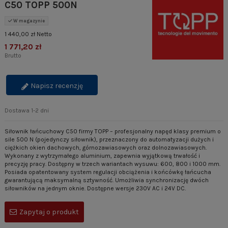
C50 TOPP 500N
W magazynie
1 440,00 zł Netto
1 771,20 zł
Brutto
Napisz recenzję
Dostawa 1-2 dni
Siłownik łańcuchowy C50 firmy TOPP – profesjonalny napęd klasy premium o
sile 500 N (pojedynczy siłownik), przeznaczony do automatyzacji dużych i
ciężkich okien dachowych, górnozawiasowych oraz dolnozawiasowych.
Wykonany z wytrzymałego aluminium, zapewnia wyjątkową trwałość i
precyzję pracy. Dostępny w trzech wariantach wysuwu: 600, 800 i 1000 mm.
Posiada opatentowany system regulacji obciążenia i końcówkę łańcucha
gwarantującą maksymalną sztywność. Umożliwia synchronizację dwóch
siłowników na jednym oknie. Dostępne wersje 230V AC i 24V DC.
Zapytaj o produkt