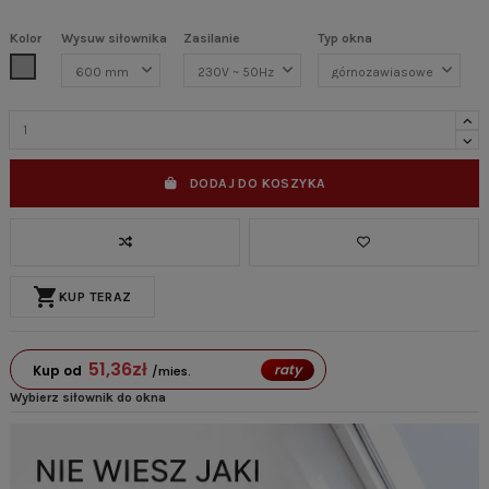
Kolor
Wysuw siłownika
Zasilanie
Typ okna
Szary
DODAJ DO KOSZYKA
shopping_cart
KUP TERAZ
51,36
zł
raty
Kup od
/mies.
Wybierz siłownik do okna