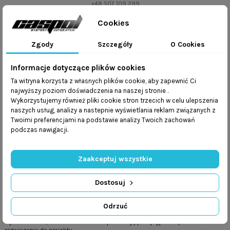
+48 507 109 299
lub
Cookies
Napisz e-mail
Zgody
Szczegóły
O Cookies
Informacje dotyczące plików cookies
Ta witryna korzysta z własnych plików cookie, aby zapewnić Ci
najwyższy poziom doświadczenia na naszej stronie .
Opis
Wykorzystujemy również pliki cookie stron trzecich w celu ulepszenia
naszych usług, analizy a nastepnie wyświetlania reklam związanych z
Szczegóły produktu
Twoimi preferencjami na podstawie analizy Twoich zachowań
podczas nawigacji.
Wyposażenie
Zaakceptuj wszystkie
Siłownik łańcuchowy C50 TOPP – opis techniczny
Dostosuj
Siłownik łańcuchowy C50 firmy TOPP to zaawansowany napęd w aluminiowej
anodowanej obudowie, przeznaczony do automatyzacji okien dachowych
oraz okien dolno- i górnozawiasowych. Siła operacyjna 500 N (pojedynczego
Odrzuć
siłownika) zapewnia niezawodność przy cięższych skrzydłach, a trzy warianty
wysuwu – 600, 800 lub 1000 mm – pozwalają precyzyjnie dopasować
rozwiązanie do projektu.