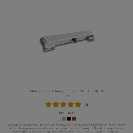
Siłownik łańcuchowy do okien C15 TOPP 300N
TOPP
(3)
289,05 zł
Siłownik łańcuchowy C15 TOPP to kompaktowy elektryczny napęd z podwójnym, przegubowym
łańcuchem, przeznaczony do okien uchylnych oraz rozwiernych. Charakteryzuje się siłą
operacyjną do 300 N oraz regulowanym wysuwem 120 lub 240 mm, umożliwiającym