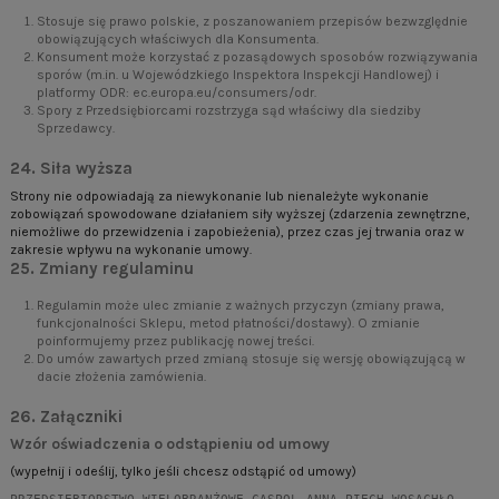
Stosuje się prawo polskie, z poszanowaniem przepisów bezwzględnie
obowiązujących właściwych dla Konsumenta.
Konsument może korzystać z pozasądowych sposobów rozwiązywania
sporów (m.in. u Wojewódzkiego Inspektora Inspekcji Handlowej) i
platformy ODR:
ec.europa.eu/consumers/odr
.
Spory z Przedsiębiorcami rozstrzyga sąd właściwy dla siedziby
Sprzedawcy.
24. Siła wyższa
Strony nie odpowiadają za niewykonanie lub nienależyte wykonanie
zobowiązań spowodowane działaniem siły wyższej (zdarzenia zewnętrzne,
niemożliwe do przewidzenia i zapobieżenia), przez czas jej trwania oraz w
zakresie wpływu na wykonanie umowy.
25. Zmiany regulaminu
Regulamin może ulec zmianie z ważnych przyczyn (zmiany prawa,
funkcjonalności Sklepu, metod płatności/dostawy). O zmianie
poinformujemy przez publikację nowej treści.
Do umów zawartych przed zmianą stosuje się wersję obowiązującą w
dacie złożenia zamówienia.
26. Załączniki
Wzór oświadczenia o odstąpieniu od umowy
(wypełnij i odeślij, tylko jeśli chcesz odstąpić od umowy)