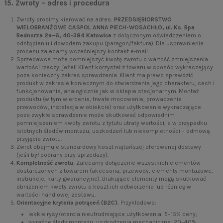
15. Zwroty – adres i procedura
Zwroty prosimy kierować na adres:
PRZEDSIĘBIORSTWO
WIELOBRANŻOWE CASPOL ANNA PIECH-WOSACHŁO, ul. Ks. Bpa
Bednorza 2a–6, 40-384 Katowice
z dołączonym oświadczeniem o
odstąpieniu i dowodem zakupu (paragon/faktura). Dla usprawnienia
procesu zalecamy wcześniejszy kontakt e-mail.
Sprzedawca może pomniejszyć kwotę zwrotu o wartość zmniejszenia
wartości rzeczy, jeżeli Klient korzystał z towaru w sposób wykraczający
poza konieczny zakres sprawdzenia. Klient ma prawo sprawdzić
produkt w zakresie koniecznym do stwierdzenia jego charakteru, cech i
funkcjonowania, analogicznie jak w sklepie stacjonarnym. Montaż
produktu (w tym wiercenie, trwałe mocowanie, prowadzenie
przewodów, instalacja w obiekcie) oraz użytkowanie wykraczające
poza zwykłe sprawdzenie może skutkować odpowiednim
pomniejszeniem kwoty zwrotu z tytułu utraty wartości, a w przypadku
istotnych śladów montażu, uszkodzeń lub niekompletności – odmową
przyjęcia zwrotu.
Zwrot obejmuje standardowy koszt najtańszej oferowanej dostawy
(jeśli był pobrany przy sprzedaży).
Kompletność zwrotu.
Zalecamy dołączenie wszystkich elementów
dostarczonych z towarem (akcesoria, przewody, elementy montażowe,
instrukcje, karty gwarancyjne). Brakujące elementy mogą skutkować
obniżeniem kwoty zwrotu o koszt ich odtworzenia lub różnicę w
wartości handlowej zestawu.
Orientacyjne kryteria potrąceń (B2C).
Przykładowo:
lekkie rysy/otarcia nieutrudniające użytkowania: 5–15% ceny;
wyraźne ślady montażu, uszkodzenia mechaniczne: 20–40%