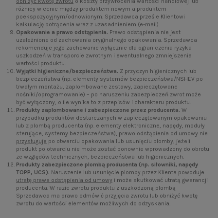
obniżyć kwotę zwrotu
o koszty przywrócenia wartości handlowej lub
różnicy w cenie między produktem nowym a produktem
poekspozycyjnym/odnowionym. Sprzedawca prześle Klientowi
kalkulację potrącenia wraz z uzasadnieniem (e-mail).
Opakowanie a prawo odstąpienia.
Prawo odstąpienia nie jest
uzależnione od zachowania oryginalnego opakowania. Sprzedawca
rekomenduje jego zachowanie wyłącznie dla ograniczenia ryzyka
uszkodzeń w transporcie zwrotnym i ewentualnego zmniejszenia
wartości produktu.
Wyjątki higieniczne/bezpieczeństwa.
Z przyczyn higienicznych lub
bezpieczeństwa (np. elementy systemów bezpieczeństwa/NSHEV po
trwałym montażu, zaplombowane zestawy, zapieczętowane
nośniki/oprogramowanie) – po naruszeniu zabezpieczeń zwrot może
być wyłączony, o ile wynika to z przepisów i charakteru produktu.
Produkty zaplombowane i zabezpieczone przez producenta.
W
przypadku produktów dostarczanych w zapieczętowanym opakowaniu
lub z plombą producenta (np. elementy elektroniczne, napędy, moduły
sterujące, systemy bezpieczeństwa),
prawo odstąpienia od umowy nie
przysługuje
po otwarciu opakowania lub usunięciu plomby, jeżeli
produkt po otwarciu nie może zostać ponownie wprowadzony do obrotu
ze względów technicznych, bezpieczeństwa lub higienicznych.
Produkty zabezpieczone plombą producenta (np. siłowniki, napędy
TOPP, UCS).
Naruszenie lub usunięcie plomby przez Klienta powoduje
utratę prawa odstąpienia od umowy
i może skutkować utratą gwarancji
producenta. W razie zwrotu produktu z uszkodzoną plombą
Sprzedawca ma prawo odmówić przyjęcia zwrotu lub obniżyć kwotę
zwrotu do wartości elementów możliwych do odzyskania.