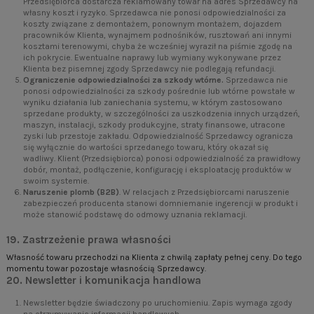
Przedsiębiorca dostarcza reklamowany towar na adres Sprzedawcy na
własny koszt i ryzyko. Sprzedawca nie ponosi odpowiedzialności za
koszty związane z demontażem, ponownym montażem, dojazdem
pracowników Klienta, wynajmem podnośników, rusztowań ani innymi
kosztami terenowymi, chyba że wcześniej wyraził na piśmie zgodę na
ich pokrycie. Ewentualne naprawy lub wymiany wykonywane przez
Klienta bez pisemnej zgody Sprzedawcy nie podlegają refundacji.
Ograniczenie odpowiedzialności za szkody wtórne.
Sprzedawca nie
ponosi odpowiedzialności za szkody pośrednie lub wtórne powstałe w
wyniku działania lub zaniechania systemu, w którym zastosowano
sprzedane produkty, w szczególności za uszkodzenia innych urządzeń,
maszyn, instalacji, szkody produkcyjne, straty finansowe, utracone
zyski lub przestoje zakładu. Odpowiedzialność Sprzedawcy ogranicza
się wyłącznie do wartości sprzedanego towaru, który okazał się
wadliwy. Klient (Przedsiębiorca) ponosi odpowiedzialność za prawidłowy
dobór, montaż, podłączenie, konfigurację i eksploatację produktów w
swoim systemie.
Naruszenie plomb (B2B)
. W relacjach z Przedsiębiorcami naruszenie
zabezpieczeń producenta stanowi domniemanie ingerencji w produkt i
może stanowić podstawę do odmowy uznania reklamacji.
19. Zastrzeżenie prawa własności
Własność towaru przechodzi na Klienta z chwilą zapłaty pełnej ceny. Do tego
momentu towar pozostaje własnością Sprzedawcy.
20. Newsletter i komunikacja handlowa
Newsletter będzie świadczony po uruchomieniu. Zapis wymaga zgody