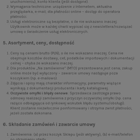
uruchomieniu), konto klienta (jeśli dostępne).
Wymagania techniczne: urządzenie z Internetem, aktualna
przeglądarka, e-mail; dla płatności online – dostęp do operatora
płatności.
Usługi elektroniczne są bezpłatne, o ile nie wskazano inaczej.
Użytkownik może w każdej chwili wypisać się z newslettera/rozwiązać
umowę o świadczenie usług elektronicznych.
5. Asortyment, ceny, dostępność
Ceny są cenami brutto (PLN), o ile nie wskazano inaczej. Cena nie
obejmuje kosztów dostawy, ceł, podatków importowych i dokumentacji
celnej – chyba że wskazano inaczej.
Dla produktów „Na zamówienie” (MTO) prezentowana jest cena; zakup
online może być wyłączony – zawarcie umowy następuje poza
koszykiem (np. e-mailowo).
Zdjęcia i opisy mają charakter informacyjny; parametry wiążące
wynikają z dokumentacji producenta i karty katalogowej.
Oczywiste omyłki i błędy cenowe
: Sprzedawca zastrzega prawo
odmowy realizacji zamówienia z przyczyn oczywistej omyłki (np. cena
rażąco odbiegająca od rynkowej wskutek błędu systemu/obsługi).
Klient zostanie niezwłocznie poinformowany i otrzyma zwrot płatności,
jeżeli została dokonana.
6. Składanie zamówień i zawarcie umowy
Zamówienia: (a) przez koszyk Sklepu (jeśli aktywny), (b) e-mail/telefon
po otrzymaniu oferty.