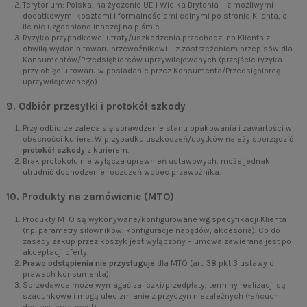
Terytorium: Polska; na życzenie UE i Wielka Brytania – z możliwymi
dodatkowymi kosztami i formalnościami celnymi po stronie Klienta, o
ile nie uzgodniono inaczej na piśmie.
Ryzyko przypadkowej utraty/uszkodzenia przechodzi na Klienta z
chwilą wydania towaru przewoźnikowi – z zastrzeżeniem przepisów dla
Konsumentów/Przedsiębiorców uprzywilejowanych (przejście ryzyka
przy objęciu towaru w posiadanie przez Konsumenta/Przedsiębiorcę
uprzywilejowanego).
9. Odbiór przesyłki i protokół szkody
Przy odbiorze zaleca się sprawdzenie stanu opakowania i zawartości w
obecności kuriera. W przypadku uszkodzeń/ubytków należy sporządzić
protokół szkody
z kurierem.
Brak protokołu nie wyłącza uprawnień ustawowych, może jednak
utrudnić dochodzenie roszczeń wobec przewoźnika.
10. Produkty na zamówienie (MTO)
Produkty MTO są wykonywane/konfigurowane wg specyfikacji Klienta
(np. parametry siłowników, konfiguracje napędów, akcesoria). Co do
zasady zakup przez koszyk jest wyłączony – umowa zawierana jest po
akceptacji oferty.
Prawo odstąpienia nie przysługuje
dla MTO (art. 38 pkt 3 ustawy o
prawach konsumenta).
Sprzedawca może wymagać zaliczki/przedpłaty; terminy realizacji są
szacunkowe i mogą ulec zmianie z przyczyn niezależnych (łańcuch
dostaw, producent).