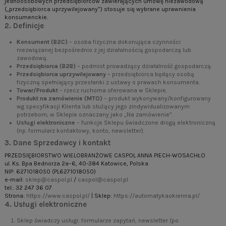
jednoosobowych przedsiębiorców zawierających umowę niezawodową
(„przedsiębiorca uprzywilejowany”) stosuje się wybrane uprawnienia
konsumenckie.
2. Definicje
Konsument (B2C)
– osoba fizyczna dokonująca czynności
niezwiązanej bezpośrednio z jej działalnością gospodarczą lub
zawodową.
Przedsiębiorca (B2B)
– podmiot prowadzący działalność gospodarczą.
Przedsiębiorca uprzywilejowany
– przedsiębiorca będący osobą
fizyczną spełniający przesłanki z ustawy o prawach konsumenta.
Towar/Produkt
– rzecz ruchoma oferowana w Sklepie.
Produkt na zamówienie (MTO)
– produkt wykonywany/konfigurowany
wg specyfikacji Klienta lub służący jego zindywidualizowanym
potrzebom; w Sklepie oznaczany jako „Na zamówienie”.
Usługi elektroniczne
– funkcje Sklepu świadczone drogą elektroniczną
(np. formularz kontaktowy, konto, newsletter).
3. Dane Sprzedawcy i kontakt
PRZEDSIĘBIORSTWO WIELOBRANŻOWE CASPOL ANNA PIECH-WOSACHŁO
ul. Ks. Bpa Bednorza 2a–6, 40-384 Katowice, Polska
NIP: 6271018050 (PL6271018050)
e-mail:
sklep@caspol.pl
/
caspol@caspol.pl
tel.: 32 247 36 07
Strona:
https://www.caspol.pl/
| Sklep:
https://automatykaokienna.pl/
4. Usługi elektroniczne
Sklep świadczy usługi: formularze zapytań, newsletter (po