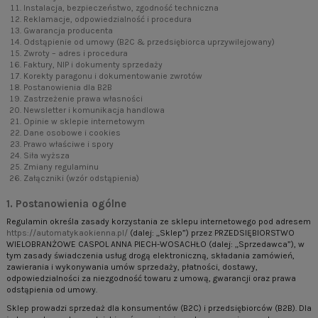
Instalacja, bezpieczeństwo, zgodność techniczna
Reklamacje, odpowiedzialność i procedura
Gwarancja producenta
Odstąpienie od umowy (B2C & przedsiębiorca uprzywilejowany)
Zwroty – adres i procedura
Faktury, NIP i dokumenty sprzedaży
Korekty paragonu i dokumentowanie zwrotów
Postanowienia dla B2B
Zastrzeżenie prawa własności
Newsletter i komunikacja handlowa
Opinie w sklepie internetowym
Dane osobowe i cookies
Prawo właściwe i spory
Siła wyższa
Zmiany regulaminu
Załączniki (wzór odstąpienia)
1. Postanowienia ogólne
Regulamin określa zasady korzystania ze sklepu internetowego pod adresem
https://automatykaokienna.pl/
(dalej: „Sklep”) przez PRZEDSIĘBIORSTWO
WIELOBRANŻOWE CASPOL ANNA PIECH-WOSACHŁO (dalej: „Sprzedawca”), w
tym zasady świadczenia usług drogą elektroniczną, składania zamówień,
zawierania i wykonywania umów sprzedaży, płatności, dostawy,
odpowiedzialności za niezgodność towaru z umową, gwarancji oraz prawa
odstąpienia od umowy.
Sklep prowadzi sprzedaż dla konsumentów (B2C) i przedsiębiorców (B2B). Dla