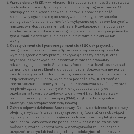
Przedsiębiorcy (B2B)
– w relacjach B2B odpowiedzialność Sprzedawcy z
tytułu rękojmi za wady rzeczy sprzedanej zostaje ograniczona do
12
miesięcy
od dnia wydania towaru Klientowi. Odpowiedzialność
Sprzedawcy ogranicza się do rzeczywistej szkody, do wysokości
wynagrodzenia za dane zamówienie; wyłączone są utracone korzyści w
najszerszym dopuszczalnym zakresie. Przedsiębiorca ma obowiązek
zbadać towar przy odbiorze oraz zgłosić stwierdzone wady
na piśmie (w
tym e-mail)
niezwłocznie, nie później niż w terminie 7 dni od ich
wykrycia.
Koszty demontażu i ponownego montażu (B2C).
W przypadku
niezgodności towaru z umową Sprzedawca zapewnia naprawę lub
wymianę zgodnie z przepisami, pokrywając koszty przesyłki oraz
czynności serwisowych realizowanych w ramach procedury
reklamacyjnej po stronie Sprzedawcy/producenta. Jeżeli towar został
zamontowany przez Klienta lub osoby trzecie, Sprzedawca nie ponosi
kosztów związanych z demontażem, ponownym montażem, dojazdem
ekip serwisowych Klienta, wynajmem podnośników, rusztowań ani
innymi kosztami terenowymi, chyba że Sprzedawca wcześniej wyraził
na piśmie zgodę na ich pokrycie. Klient jest zobowiązany do
przekazania towaru Sprzedawcy w celu weryfikacji lub naprawy w
ramach procedury reklamacyjnej (RMA), chyba że bezwzględnie
obowiązujące przepisy stanowią inaczej.
Zakres odpowiedzialności Sprzedawcy.
Odpowiedzialność Sprzedawcy
obejmuje wyłącznie wady rzeczy sprzedanej (towaru) oraz obowiązki
wynikające z przepisów o niezgodności towaru z umową lub gwarancji
producenta. Sprzedawca nie ponosi odpowiedzialności za szkody
pośrednie, wtórne lub wynikowe, w szczególności za: uszkodzenia
urządzeń, maszyn lub instalacji, straty produkcyjne, utracone zyski,