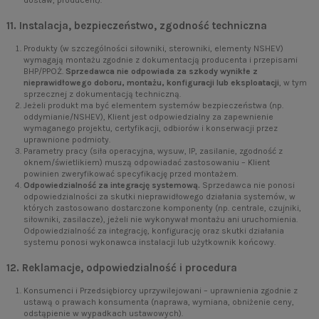
11. Instalacja, bezpieczeństwo, zgodność techniczna
Produkty (w szczególności siłowniki, sterowniki, elementy NSHEV)
wymagają montażu zgodnie z dokumentacją producenta i przepisami
BHP/PPOŻ.
Sprzedawca nie odpowiada za szkody wynikłe z
nieprawidłowego doboru, montażu, konfiguracji lub eksploatacji
, w tym
sprzecznej z dokumentacją techniczną.
Jeżeli produkt ma być elementem systemów bezpieczeństwa (np.
oddymianie/NSHEV), Klient jest odpowiedzialny za zapewnienie
wymaganego projektu, certyfikacji, odbiorów i konserwacji przez
uprawnione podmioty.
Parametry pracy (siła operacyjna, wysuw, IP, zasilanie, zgodność z
oknem/świetlikiem) muszą odpowiadać zastosowaniu – Klient
powinien zweryfikować specyfikację przed montażem.
Odpowiedzialność za integrację systemową.
Sprzedawca nie ponosi
odpowiedzialności za skutki nieprawidłowego działania systemów, w
których zastosowano dostarczone komponenty (np. centrale, czujniki,
siłowniki, zasilacze), jeżeli nie wykonywał montażu ani uruchomienia.
Odpowiedzialność za integrację, konfigurację oraz skutki działania
systemu ponosi wykonawca instalacji lub użytkownik końcowy.
12. Reklamacje, odpowiedzialność i procedura
Konsumenci i Przedsiębiorcy uprzywilejowani – uprawnienia zgodnie z
ustawą o prawach konsumenta (naprawa, wymiana, obniżenie ceny,
odstąpienie w wypadkach ustawowych).