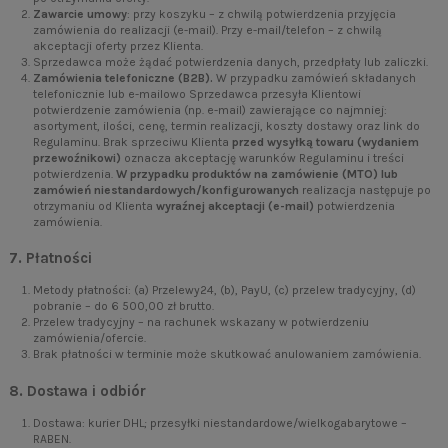
Zawarcie umowy
: przy koszyku – z chwilą potwierdzenia przyjęcia
zamówienia do realizacji (e-mail). Przy e-mail/telefon – z chwilą
akceptacji oferty przez Klienta.
Sprzedawca może żądać potwierdzenia danych, przedpłaty lub zaliczki.
Zamówienia telefoniczne (B2B).
W przypadku zamówień składanych
telefonicznie lub e-mailowo Sprzedawca przesyła Klientowi
potwierdzenie zamówienia (np. e-mail) zawierające co najmniej:
asortyment, ilości, cenę, termin realizacji, koszty dostawy oraz link do
Regulaminu. Brak sprzeciwu Klienta
przed wysyłką towaru (wydaniem
przewoźnikowi)
oznacza akceptację warunków Regulaminu i treści
potwierdzenia.
W przypadku produktów na zamówienie (MTO) lub
zamówień niestandardowych/konfigurowanych
realizacja następuje po
otrzymaniu od Klienta
wyraźnej akceptacji (e-mail)
potwierdzenia
zamówienia.
7. Płatności
Metody płatności: (a) Przelewy24, (b), PayU, (c) przelew tradycyjny, (d)
pobranie – do 6 500,00 zł brutto.
Przelew tradycyjny – na rachunek wskazany w potwierdzeniu
zamówienia/ofercie.
Brak płatności w terminie może skutkować anulowaniem zamówienia.
8. Dostawa i odbiór
Dostawa: kurier DHL; przesyłki niestandardowe/wielkogabarytowe –
RABEN.