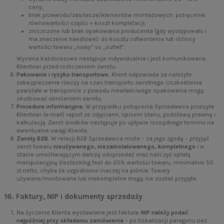
ceny;
brak przewodu/zasilacza/elementów montażowych: potrącenie
równowartości części + koszt kompletacji;
zniszczone lub brak opakowania producenta (gdy występowało i
ma znaczenie handlowe): do kosztu odtworzenia lub różnicy
wartości towaru „nowy” vs „outlet”.
Wycena każdorazowo następuje indywidualnie i jest komunikowana
Klientowi przed rozliczeniem zwrotu.
Pakowanie i ryzyko transportowe.
Klient odpowiada za należyte
zabezpieczenie rzeczy na czas transportu zwrotnego. Uszkodzenia
powstałe w transporcie z powodu niewłaściwego opakowania mogą
skutkować obniżeniem zwrotu.
Procedura informacyjna.
W przypadku potrącenia Sprzedawca przesyła
Klientowi (e-mail) raport ze zdjęciami, opisem stanu, podstawą prawną i
kalkulacją. Zwrot środków następuje po upływie rozsądnego terminu na
ewentualne uwagi Klienta.
Zwroty B2B.
W relacji B2B Sprzedawca może – za jego zgodą – przyjąć
zwrot towaru
nieużywanego, niezainstalowanego, kompletnego
i w
stanie umożliwiającym dalszą odsprzedaż oraz naliczyć opłatę
manipulacyjną (restocking fee) do 20% wartości towaru, minimalnie 50
zł netto, chyba że uzgodniono inaczej na piśmie. Towary
używane/montowane lub niekompletne mogą nie zostać przyjęte.
16. Faktury, NIP i dokumenty sprzedaży
Na życzenie Klienta wystawiana jest faktura.
NIP należy podać
najpóźniej przy składaniu zamówienia
– po fiskalizacji paragonu bez