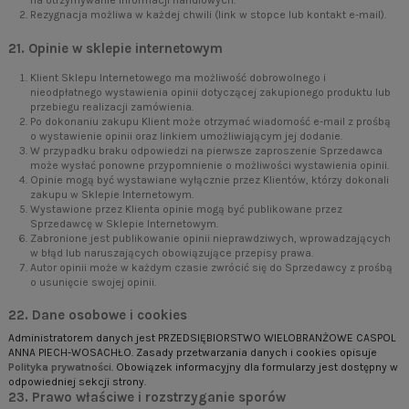
na otrzymywanie informacji handlowych.
Rezygnacja możliwa w każdej chwili (link w stopce lub kontakt e-mail).
21. Opinie w sklepie internetowym
Klient Sklepu Internetowego ma możliwość dobrowolnego i
nieodpłatnego wystawienia opinii dotyczącej zakupionego produktu lub
przebiegu realizacji zamówienia.
Po dokonaniu zakupu Klient może otrzymać wiadomość e-mail z prośbą
o wystawienie opinii oraz linkiem umożliwiającym jej dodanie.
W przypadku braku odpowiedzi na pierwsze zaproszenie Sprzedawca
może wysłać ponowne przypomnienie o możliwości wystawienia opinii.
Opinie mogą być wystawiane wyłącznie przez Klientów, którzy dokonali
zakupu w Sklepie Internetowym.
Wystawione przez Klienta opinie mogą być publikowane przez
Sprzedawcę w Sklepie Internetowym.
Zabronione jest publikowanie opinii nieprawdziwych, wprowadzających
w błąd lub naruszających obowiązujące przepisy prawa.
Autor opinii może w każdym czasie zwrócić się do Sprzedawcy z prośbą
o usunięcie swojej opinii.
22. Dane osobowe i cookies
Administratorem danych jest PRZEDSIĘBIORSTWO WIELOBRANŻOWE CASPOL
ANNA PIECH-WOSACHŁO. Zasady przetwarzania danych i cookies opisuje
Polityka prywatności
. Obowiązek informacyjny dla formularzy jest dostępny w
odpowiedniej sekcji strony.
23. Prawo właściwe i rozstrzyganie sporów