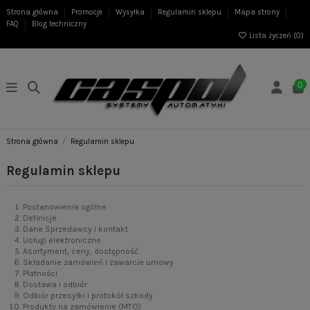
Strona główna
Promocje
Wysyłka
Regulamin sklepu
Mapa strony
FAQ
Blog techniczny
Lista życzeń (
0
)
0
Strona główna
Regulamin sklepu
Regulamin sklepu
Postanowienia ogólne
Definicje
Dane Sprzedawcy i kontakt
Usługi elektroniczne
Asortyment, ceny, dostępność
Składanie zamówień i zawarcie umowy
Płatności
Dostawa i odbiór
Odbiór przesyłki i protokół szkody
Produkty na zamówienie (MTO)