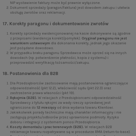
NIP wystawienie faktury może być prawnie wyłączone.
Dokument sprzedaży (paragon/faktura) jest dowodem zakupu i ułatwia
obsługę zwrotów oraz reklamacji.
17. Korekty paragonu i dokumentowanie zwrotów
Korekty sprzedaży ewidencjonowanej na kasie dokonywane są zgodnie
z przepisami (ewidencja korekt/pomyłek).
Oryginał paragonu nie jest
warunkiem ustawowym
dla dokonania korekty, jednak jego okazanie
jest pożądane dowodowo.
W przypadku braku paragonu Sprzedawca może oprzeć się na innych
dowodach (np. potwierdzenie płatności, kopia z systemu) i
przeprowadzić weryfikację tożsamości/zakupu.
18. Postanowienia dla B2B
Dla Przedsiębiorców zastosowanie mają postanowienia ograniczające
odpowiedzialność (pkt 12.2), właściwość sądu (pkt 22.3) oraz
zastrzeżenie prawa własności (pkt 19).
Rękojmia (B2B).
W relacjach z Przedsiębiorcami odpowiedzialność
Sprzedawcy z tytułu rękojmi za wady rzeczy sprzedanej jest
ograniczona do
12 miesięcy
od dnia wydania towaru Klientowi.
Jakiekolwiek porady techniczne mają charakter informacyjny i nie
zastępują projektu/odbiorów przez uprawnione podmioty. Ryzyko
doboru i integracji z systemem ponosi Przedsiębiorca.
Koszty demontażu i prac terenowych (B2B).
W relacjach B2B
reklamacje towaru rozpatrywane są w procedurze RMA (return-to-base).