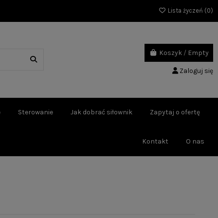
Lista życzeń (
0
)
Koszyk
/
Empty
Zaloguj się
e
Sterowanie
Jak dobrać siłownik
Zapytaj o ofertę
Kontakt
O nas