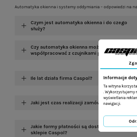
Automatyka okienna i systemy oddymiania – odpowiedzi na najc
Czym jest automatyka okienna i do czego
służy?
Czy automatyka okienna może
współpracować z czujnikami pogodowymi?
Zgo
Informacje dot
Ile lat działa firma Caspol?
Ta witryna korzyst
. Wykorzystujemy r
wyświetlania rekl
Jaki jest czas realizacji zamówień?
nawigacji.
Odr
Jakie formy płatności są dostępne w
sklepie Caspol?