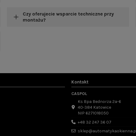
Czy oferujecie wsparcie techniczne przy
montażu?
Kontakt
CASPOL
Ks Bpa Bednorza 2a-6
40-384 Katowice
NIP 6271018050
+48 32 247 36 07
sklep@automatykaokienna.p