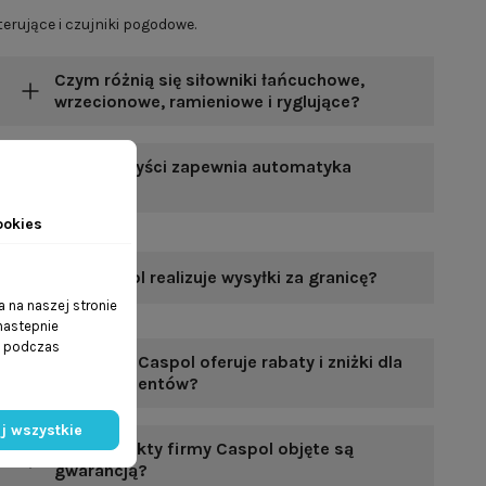
erujące i czujniki pogodowe.
Czym różnią się siłowniki łańcuchowe,
wrzecionowe, ramieniowe i ryglujące?
Jakie korzyści zapewnia automatyka
okienna?
ookies
Czy Caspol realizuje wysyłki za granicę?
 na naszej stronie
 nastepnie
ń podczas
Czy firma Caspol oferuje rabaty i zniżki dla
stałych klientów?
j wszystkie
Czy produkty firmy Caspol objęte są
gwarancją?