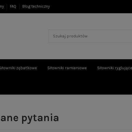
ony
FAQ
Blog techniczny
Siłowniki zębatkowe
Siłowniki ramieniowe
Siłowniki ryglując
wane pytania