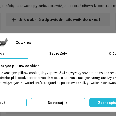
zęściej zadawane pytania. Sprawdź, jak dobrać siłowniki, centrale st
Jak dobrać odpowiedni siłownik do okna?
Czy system automatyki okiennej można
Cookies
połączyć z inteligentnym domem (BMS,
Modbus)?
dy
Szczegóły
O C
Jakie firmy kurierskie realizują wysyłki
yczące plików cookies
zamówień?
a z własnych plików cookie, aby zapewnić Ci najwyższy poziom doświadczenia
ównież pliki cookie stron trzecich w celu ulepszenia naszych usług, analizy a
am związanych z Twoimi preferencjami na podstawie analizy Twoich zachowa
Czy firma Caspol pomaga w doborze
siłowników i automatyki okiennej?
zuć
Dostosuj
Zaakceptu
Czy mogę otrzymać fakturę VAT?