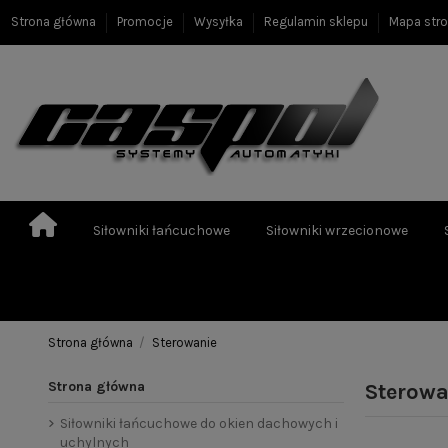
Strona główna
Promocje
Wysyłka
Regulamin sklepu
Mapa str
Siłowniki łańcuchowe
Siłowniki wrzecionowe
Strona główna
Sterowanie
Strona główna
Sterowa
Siłowniki łańcuchowe do okien dachowych i
uchylnych