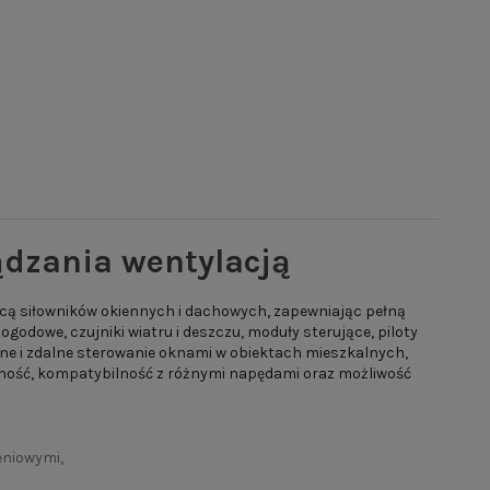
ądzania wentylacją
cą siłowników okiennych i dachowych, zapewniając pełną
odowe, czujniki wiatru i deszczu, moduły sterujące, piloty
ne i zdalne sterowanie oknami w obiektach mieszkalnych,
ność, kompatybilność z różnymi napędami oraz możliwość
eniowymi,