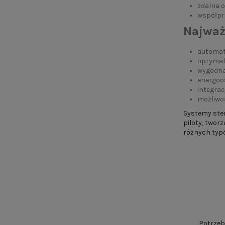
zdalna 
współpr
Najważ
automat
optymal
wygodna 
energoo
integra
możliwoś
Systemy ster
piloty, twor
różnych typó
Potrzeb