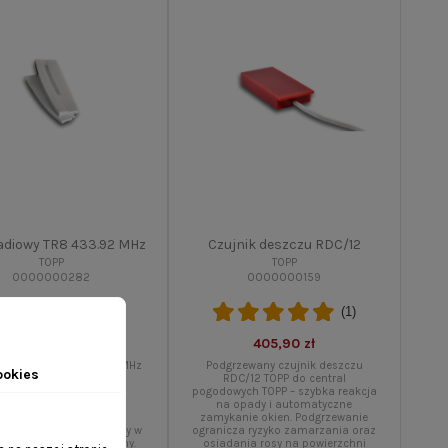
radiowy TR8 433.92 MHz
Czujnik deszczu RDC/12
TOPP
TOPP
0000000282
0000000159
(1)
(1)
233,70 zł
405,90 zł
adiowy TR8 TOPP 433,92 MHz
Podgrzewany czujnik deszczu
ookies
 kanałami do zdalnego
RDC/12 TOPP do central
erowania centralami i
pogodowych TOPP – szybka reakcja
wnikami TOPP. Umożliwia
na opady i automatyczne
odną obsługę systemu z
zamykanie okien. Podgrzewanie
ści 15–20 m, wyposażony w
ogranicza ryzyko zamarzania oraz
tyczny uchwyt naścienny.
osiadania rosy na powierzchni