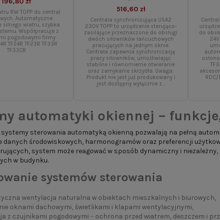
196,80 zł
516,60 zł
atru RW TOPP do central
wych. Automatyczne
Centrala synchronizująca USA2
Centra
 silnego wiatru, szybka
230V TOPP to urządzenie sterująco-
urządze
ystemu. Współpracuje z
zasilające przeznaczone do obsługi
do obsłu
ami pogodowymi firmy
dwóch siłowników łańcuchowych
24V
44R TF24R TF23R TF33R
pracujących na jednym oknie.
umo
TF33CR
Centrala zapewnia synchronizację
autom
pracy siłowników, umożliwiając
osłono
stabilne i równomierne otwieranie
TF3
oraz zamykanie skrzydła. Uwaga:
akcesor
Produkt nie jest już produkowany i
RDC/1
jest dostępny wyłącznie z...
my automatyki okiennej – funkcje,
systemy sterowania automatyką okienną pozwalają na pełną automat
e danych środowiskowych, harmonogramów oraz preferencji użytkowni
rujących, system może reagować w sposób dynamiczny i niezależny, 
ych w budynku.
owanie systemów sterowania
yczna wentylacja naturalna w obiektach mieszkalnych i biurowych,
ie oknami dachowymi, świetlikami i klapami wentylacyjnymi,
ja z czujnikami pogodowymi – ochrona przed wiatrem, deszczem i pr