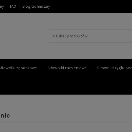
ony
FAQ
Blog techniczny
Siłowniki zębatkowe
Siłowniki ramieniowe
Siłowniki ryglując
nie