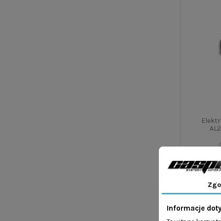
Elekt
AL2
Elektronic
24V do z
sterowania
Zgo
lub C20.
idealny 
Informacje dot