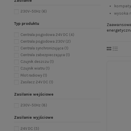
Zasilanie
kompaty
230V~50Hz
(6)
wysoka n
Typ produktu
Zaawansowan
energetyczn
Centrala pogodowa 24V DC
(4)
Centrala pogodowa 230V
(2)
Centrala synchronizująca
(1)
Centrala zabezpieczająca
(1)
Czujnik deszczu
(1)
Czujnik wiatru
(1)
Pilot radiowy
(1)
Zasilacz 24V DC
(1)
Zasilanie wejściowe
230V~50Hz
(8)
Zasilanie wyjściowe
24V DC
(5)