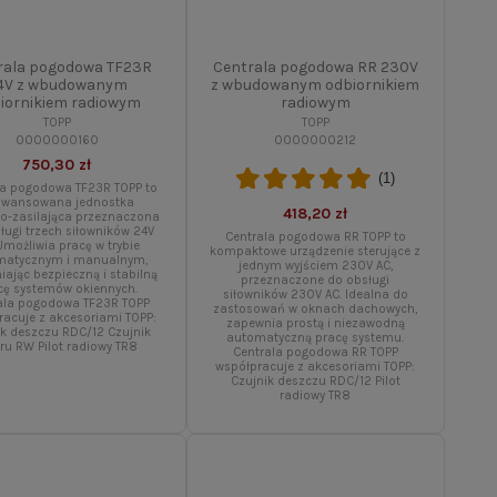
rala pogodowa TF23R
Centrala pogodowa RR 230V
4V z wbudowanym
z wbudowanym odbiornikiem
iornikiem radiowym
radiowym
TOPP
TOPP
0000000160
0000000212
750,30 zł
(1)
la pogodowa TF23R TOPP to
awansowana jednostka
418,20 zł
co-zasilająca przeznaczona
ługi trzech siłowników 24V
Centrala pogodowa RR TOPP to
Umożliwia pracę w trybie
kompaktowe urządzenie sterujące z
matycznym i manualnym,
jednym wyjściem 230V AC,
ając bezpieczną i stabilną
przeznaczone do obsługi
cę systemów okiennych.
siłowników 230V AC. Idealna do
ala pogodowa TF23R TOPP
zastosowań w oknach dachowych,
racuje z akcesoriami TOPP:
zapewnia prostą i niezawodną
ik deszczu RDC/12 Czujnik
automatyczną pracę systemu.
ru RW Pilot radiowy TR8
Centrala pogodowa RR TOPP
współpracuje z akcesoriami TOPP:
Czujnik deszczu RDC/12 Pilot
radiowy TR8