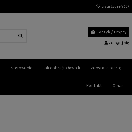
Lista życzeń (
0
)
Koszyk
/
Empty
Zaloguj się
e
Sterowanie
Jak dobrać siłownik
Zapytaj o ofertę
Kontakt
O nas