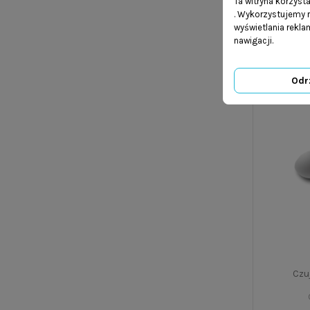
Ta witryna korzyst
. Wykorzystujemy r
wyświetlania rekl
nawigacji.
Odr
Czu