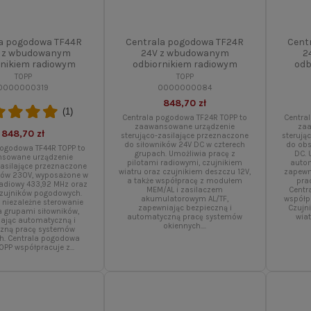
la pogodowa TF44R
Centrala pogodowa TF24R
Cent
 z wbudowanym
24V z wbudowanym
2
rnikiem radiowym
odbiornikiem radiowym
odb
TOPP
TOPP
0000000319
0000000084
848,70 zł
(1)
Centrala pogodowa TF24R TOPP to
Centra
zaawansowane urządzenie
za
848,70 zł
sterująco-zasilające przeznaczone
sterują
do siłowników 24V DC w czterech
do obs
pogodowa TF44R TOPP to
grupach. Umożliwia pracę z
DC. 
sowane urządzenie
pilotami radiowymi, czujnikiem
auto
zasilające przeznaczone
wiatru oraz czujnikiem deszczu 12V,
zapewni
ków 230V, wyposażone w
a także współpracę z modułem
pra
radiowy 433,92 MHz oraz
MEM/AL i zasilaczem
Centr
czujników pogodowych.
akumulatorowym AL/TF,
współp
 niezależne sterowanie
zapewniając bezpieczną i
Czujn
 grupami siłowników,
automatyczną pracę systemów
wiat
ając automatyczną i
okiennych....
czną pracę systemów
h. Centrala pogodowa
OPP współpracuje z...