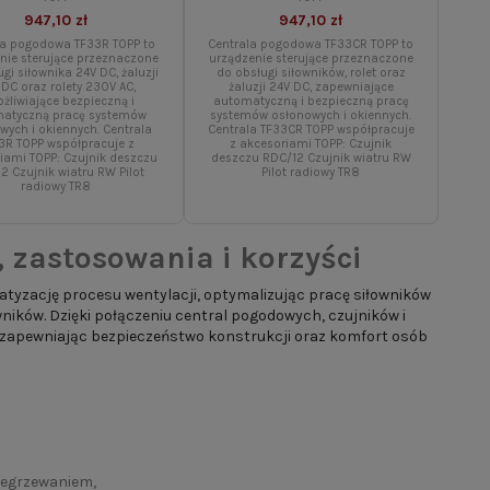
947,10 zł
947,10 zł
la pogodowa TF33R TOPP to
Centrala pogodowa TF33CR TOPP to
nie sterujące przeznaczone
urządzenie sterujące przeznaczone
gi siłownika 24V DC, żaluzji
do obsługi siłowników, rolet oraz
 DC oraz rolety 230V AC,
żaluzji 24V DC, zapewniające
żliwiające bezpieczną i
automatyczną i bezpieczną pracę
atyczną pracę systemów
systemów osłonowych i okiennych.
wych i okiennych. Centrala
Centrala TF33CR TOPP współpracuje
3R TOPP współpracuje z
z akcesoriami TOPP: Czujnik
iami TOPP: Czujnik deszczu
deszczu RDC/12 Czujnik wiatru RW
2 Czujnik wiatru RW Pilot
Pilot radiowy TR8
radiowy TR8
 zastosowania i korzyści
yzację procesu wentylacji, optymalizując pracę siłowników
ków. Dzięki połączeniu central pogodowych, czujników i
zapewniając bezpieczeństwo konstrukcji oraz komfort osób
zegrzewaniem,