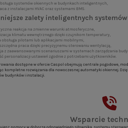
obsługa systemów okiennych w budynkach inteligentnych,
aca z instalacjami HVAC oraz systemami BMS.
niejsze zalety inteligentnych systemów
yczna reakcja na zmienne warunki atmosferyczne,
izacja klimatu wewnętrznego dzięki czujnikom temperatury,
obsługa pilotami lub aplikacjami mobilnymi,
szczędna praca dzięki precyzyjnemu sterowaniu wentylacją,
cja z zaawansowanymi scenariuszami w systemach zarządzania budy
ć personalizacji ustawień zgodnie z potrzebami użytkowników.
owania dostępne w ofercie Caspol obejmują centrale pogodowe, moduł
ząc kompletne rozwiązania dla nowoczesnej automatyki okiennej. Dzi
w budynków i instalacji.
Wsparcie techn
ujesz pomocy w doborze odpowiedniego siłownika, systemu sterowania