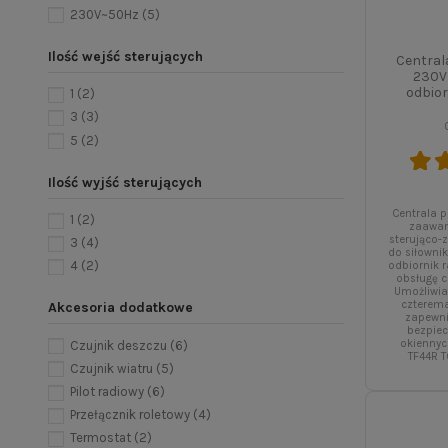
230V~50Hz
(5)
Ilość wejść sterujących
Centra
230V
odbio
1
(2)
3
(3)
5
(2)
Ilość wyjść sterujących
Centrala 
1
(2)
zaawan
sterująco-
3
(4)
do siłowni
4
(2)
odbiornik 
obsługę 
Umożliwia
czterema
Akcesoria dodatkowe
zapewni
bezpie
okiennyc
Czujnik deszczu
(6)
TF44R T
Czujnik wiatru
(5)
Pilot radiowy
(6)
Przełącznik roletowy
(4)
Termostat
(2)