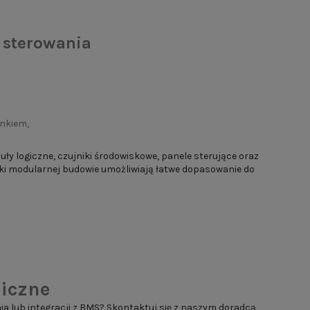
 sterowania
nkiem,
y logiczne, czujniki środowiskowe, panele sterujące oraz
ęki modularnej budowie umożliwiają łatwe dopasowanie do
iczne
 lub integracji z BMS? Skontaktuj się z naszym doradcą