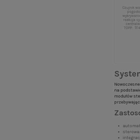
Czujnik wi
pogodo
wykrywanie
reakcja s
central
TOPP: TF
Syste
Nowoczesne 
na podstawi
modułów ste
przebywając
Zastos
automat
sterowan
integrac