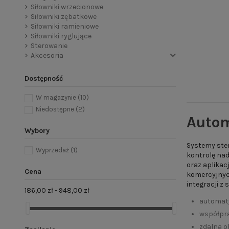
Siłowniki wrzecionowe
Siłowniki zębatkowe
Siłowniki ramieniowe
Siłowniki ryglujące
Sterowanie
Akcesoria
Dostępność
W magazynie
(10)
Niedostępne
(2)
Autom
Wybory
Systemy ste
Wyprzedaż
(1)
kontrolę nad
oraz aplikac
Cena
komercyjnyc
integracji z
186,00 zł - 948,00 zł
automaty
współpra
zdalna o