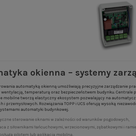
atyka okienna – systemy zarz
rowania automatyką okienną umożliwiają precyzyjne zarządzanie pra
 wentylacją, temperaturą oraz bezpieczeństwem budynku. Centrale pog
je mobilne tworzą elastyczny ekosystem pozwalający na automatycz
h i przemysłowych. Rozwiązania TOPP i UCS oferują wysoką niezawod
 systemami automatyki budynkowej.
czne sterowanie oknami w zależności od warunków pogodowych,
ca z siłownikami łańcuchowymi, wrzecionowymi, zębatkowymi i rami
bsługa pilotem lub aplikacją mobilną,