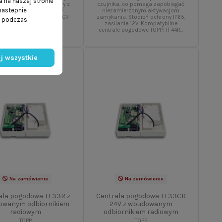
 na naszej stronie
R8 TOPP jest kompatybilny z
czujnika, co pomaga zapobiegać
 nastepnie
ralami pogodowymi TOPP:
niezamierzonym aktywacjom
TF24R TF23R TF33R TF33CR
zamykania. Stopień ochrony IP65,
ń podczas
RR
zasilanie 12V. Kompatybilne
centrale pogodowe TOPP: TF44R...
j wszystkie
Na zamówienie
Na zamówienie
ala pogodowa TF33R z
Centrala pogodowa TF33CR
owanym odbiornikiem
24V z wbudowanym
radiowym
odbiornikiem radiowym
TOPP
TOPP