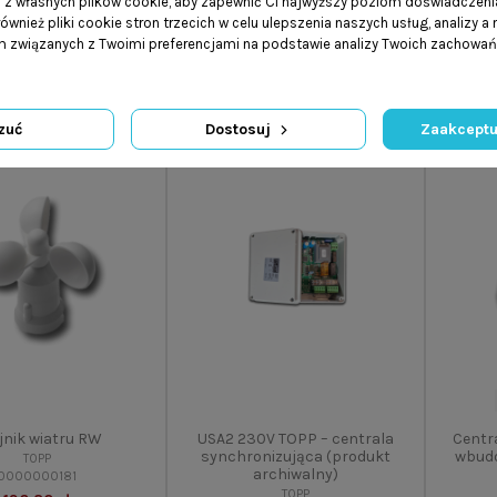
a z własnych plików cookie, aby zapewnić Ci najwyższy poziom doświadczenia
Pilot T
ównież pliki cookie stron trzecich w celu ulepszenia naszych usług, analizy a
cent
TF44R 
am związanych z Twoimi preferencjami na podstawie analizy Twoich zachowa
zuć
Dostosuj
Zaakceptu
Wyprzedaż!
jnik wiatru RW
USA2 230V TOPP – centrala
Centr
synchronizująca (produkt
wbud
TOPP
archiwalny)
0000000181
TOPP