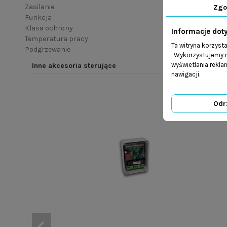
Zasilanie
Zgo
Funkcja
Klasa ochrony
Informacje dot
Temperatura pracy
Ta witryna korzyst
Podgrzewanie
. Wykorzystujemy r
wyświetlania rekl
Inne akcesoria sterujące
nawigacji.
Odr