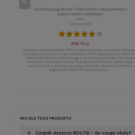
Centrala pogodowa TF44R 230V z wbudowanym
odbiornikiem radiowym
TOPP
0000000319
(1)
848,70 zł
Centrala pogodowa TF44R TOPP to zaawansowane urządzenie sterując
zasilające przeznaczone do siłowników 230V, wyposażone w odbiorni
radiowy 433,92 MHz oraz obsługę czujników pogodowych. Umożliwia
niezależne sterowanie czterema grupami siłowników, zapewniając
automatyczną i bezpieczną pracę systemów okiennych. Centrala
pogodowa TF44R TOPP współpracuje z...
FAQ DLA TEGO PRODUKTU
Czujnik deszczu RDC/12 – do czego służy?