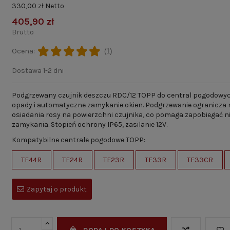
330,00 zł Netto
405,90 zł
Brutto
Ocena:
(1)
Dostawa 1-2 dni
Podgrzewany czujnik deszczu RDC/12 TOPP do central pogodowyc
opady i automatyczne zamykanie okien. Podgrzewanie ogranicza 
osiadania rosy na powierzchni czujnika, co pomaga zapobiegać
zamykania. Stopień ochrony IP65, zasilanie 12V.
Kompatybilne centrale pogodowe TOPP:
TF44R
TF24R
TF23R
TF33R
TF33CR
Zapytaj o produkt