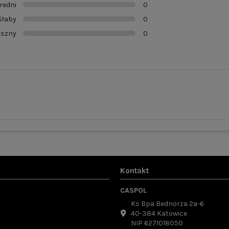
redni
0
Słaby
0
aszny
0
Kontakt
CASPOL
Ks Bpa Bednorza 2a-6
40-384 Katowice
NIP 6271018050