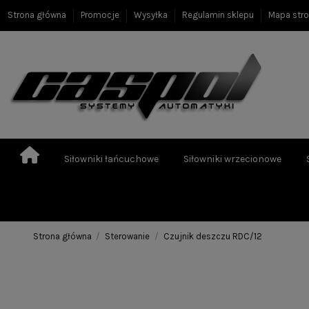
Strona główna
Promocje
Wysyłka
Regulamin sklepu
Mapa str
Siłowniki łańcuchowe
Siłowniki wrzecionowe
Strona główna
Sterowanie
Czujnik deszczu RDC/12