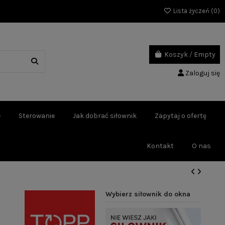
Lista życzeń (
0
)
Koszyk
/
Empty
Zaloguj się
e
Sterowanie
Jak dobrać siłownik
Zapytaj o ofertę
Kontakt
O nas
Wybierz siłownik do okna