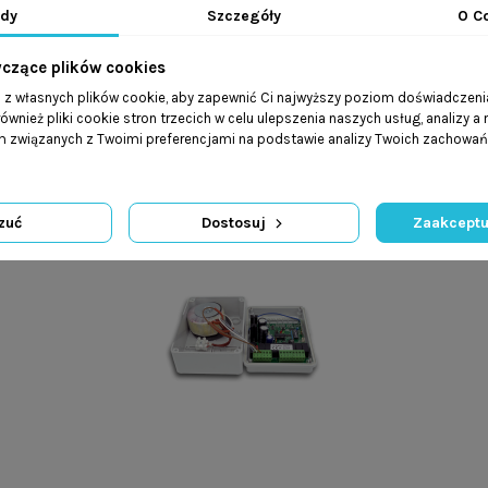
12V
dy
Szczegóły
O C
czujnik opadów
IP65
yczące plików cookies
-20°C do +85°C
a z własnych plików cookie, aby zapewnić Ci najwyższy poziom doświadczenia
TAK
ównież pliki cookie stron trzecich w celu ulepszenia naszych usług, analizy a
am związanych z Twoimi preferencjami na podstawie analizy Twoich zachowa
zuć
Dostosuj
Zaakceptu