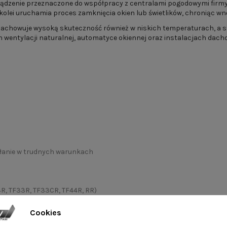
ządzenie przeznaczone do współpracy z centralami pogodowymi firm
kolei uruchamia proces zamknięcia okien lub świetlików, chroniąc wn
 zachowuje wysoką skuteczność również w niskich temperaturach, a 
h wentylacji naturalnej, automatyce okiennej oraz instalacjach dac
ałanie w trudnych warunkach
R, TF33R, TF33CR, TF44R, RR)
Cookies
Czujnik deszczu RDC/12