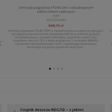
Centrala pogodowa TF24R 24V z wbudowanym
odbiornikiem radiowym
TOPP
0000000084
848,70 zł
Centrala pogodowa TF24R TOPP to zaawansowane urządzenie sterująco-
C
zasilające przeznaczone do siłowników 24V DC w czterech grupach.
Umożliwia pracę z pilotami radiowymi, czujnikiem wiatru oraz
czujnikiem deszczu 12V, a także współpracę z modułem MEM/AL i
o-
zasilaczem akumulatorowym AL/TF, zapewniając bezpieczną i
k
automatyczną pracę systemów okiennych....
Czujnik deszczu RDC/12 – z jakimi