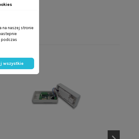
ookies
 na naszej stronie
 nastepnie
ń podczas
j wszystkie