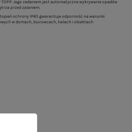
y TOPP. Jego zadaniem jest automatyczne wykrywanie opadów
ętrza przed zalaniem.
stopień ochrony IP65 gwarantuje odporność na warunki
howych w domach, biurowcach, halach i obiektach