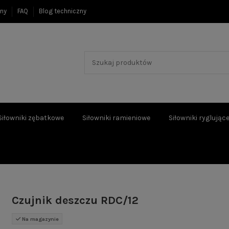
ony
FAQ
Blog techniczny
Siłowniki zębatkowe
Siłowniki ramieniowe
Siłowniki ryglując
Czujnik deszczu RDC/12
Na magazynie