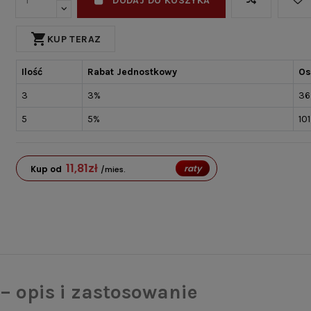
DODAJ DO KOSZYKA
shopping_cart
KUP TERAZ
Ilość
Rabat Jednostkowy
Os
3
3%
36
5
5%
101
11,81
zł
raty
Kup od
/mies.
– opis i zastosowanie