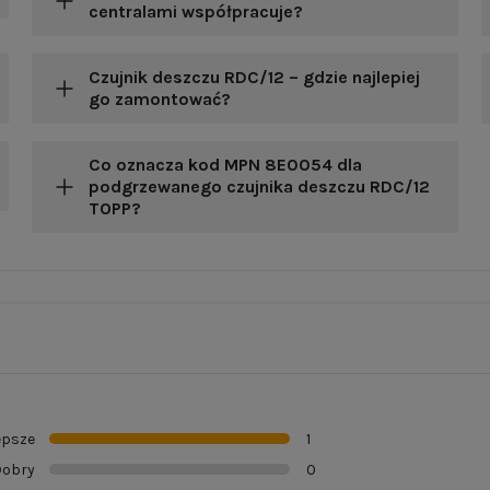
centralami współpracuje?
Czujnik deszczu RDC/12 – gdzie najlepiej
go zamontować?
Co oznacza kod MPN 8E0054 dla
podgrzewanego czujnika deszczu RDC/12
TOPP?
epsze
1
obry
0