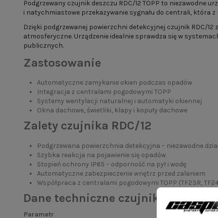
Podgrzewany czujnik deszczu RDC/12 TOPP to niezawodne ur
i natychmiastowe przekazywanie sygnału do centrali, która z 
Dzięki podgrzewanej powierzchni detekcyjnej czujnik RDC/12
atmosferyczne. Urządzenie idealnie sprawdza się w systemac
publicznych.
Zastosowanie
Automatyczne zamykanie okien podczas opadów
Integracja z centralami pogodowymi TOPP
Systemy wentylacji naturalnej i automatyki okiennej
Okna dachowe, świetliki, klapy i kopuły dachowe
Zalety czujnika RDC/12
Podgrzewana powierzchnia detekcyjna – niezawodne dzi
Szybka reakcja na pojawienie się opadów
Stopień ochrony IP65 – odporność na pył i wodę
Automatyczne zabezpieczenie wnętrz przed zalaniem
Współpraca z centralami pogodowymi TOPP (TF23R, TF24
Dane techniczne czujnika RDC/12
Parametr