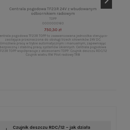
Centrala pogodowa TF23R 24V z wbudowanym
Centr
odbiornikiem radiowym
TOPP
0000000160
750,30 zł
Central
do ob
entrala pogodowa TF23R TOPP to zaawansowana jednostka sterująco-
umożliwia
zasilająca przeznaczona do obsługi trzech siłowników 24V DC.
okienn
Umożliwia pracę w trybie automatycznym i manualnym, zapewniając
Czu
bezpieczną i stabilną pracę systemów okiennych. Centrala pogodowa
TF23R TOPP współpracuje z akcesoriami TOPP: Czujnik deszczu RDC/12
Czujnik wiatru RW Pilot radiowy TR8
Czujnik deszczu RDC/12 – jak działa