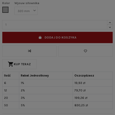
Kolor
Wysuw siłownika
Szary
DODAJ DO KOSZYKA
shopping_cart
KUP TERAZ
Ilość
Rabat Jednostkowy
Oszczędzasz
6
1%
19,93 zł
12
2%
79,70 zł
20
3%
199,26 zł
50
5%
830,25 zł