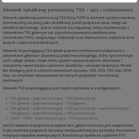
Siłownik zębatkowy pomocniczy T50 – opis i zastosowanie
Siłownik zębatkowy pomocniczy T50 firmy TOPP to element systemu tandem,
przeznaczony do pracy jako dodatkowy punkt podparcia okna, klapy lub
świetlika dachowego. Jest to siłownik beznapędowy, który współpracuje z
siłownikiem T50 głównym lub zsynchronizowanymi elektronicznie
siłownikami T50S, zwiększając stabilność oraz równomierne rozłożenie sił w
dużych i ciężkich konstrukcjach.
Siłownik wspomagający T50 działa poprzez mechaniczne połączenie z
siłownikiem głównym za pomocą pręta transmisyjnego, który synchronizuje
ruch całego układu. Dzięki temu system zapewnia płynne otwieranie i
zamykanie nawet bardzo szerokich świetlików i skrzydeł okiennych. Model
ten dostępny jest w czterech wariantach wysuwu: 320, 500, 750 oraz 1000
mm, co umożliwia dopasowanie do różnych projektów i konstrukcji
dachowych.
Siłownik T50 wspomagający jest często wybierany w konfiguracjach:
T50 główny – pręt transmisyjny – T50 pomocniczy
T50 główny – pręt transmisyjny – T50 główny
T50 główny – pręt transmisyjny – T50 pomocniczy – pręt transmisyjny –
T50 główny – pręt transmisyjny – T50 pomocniczy
T50S – T50S – pręt transmisyjny – T50 pomocniczy
Jest to idealne rozwiązanie wszędzie tam, gdzie konieczne jest zwiększenie
liczby punktów podparcia lub pracy wielopunktowej bez potrzeby stosowania
kolejnych napędów elektrycznych. Konstrukcja oparta na systemie T50