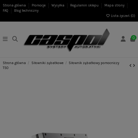
Strona główna
Promocje
Wysyłka
Regulamin sklepu
Mapa strony
FAQ
Blog techniczny
Lista życzeń (
0
)
0
Strona główna
Siłowniki zębatkowe
Siłownik zębatkowy pomocniczy
T50