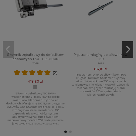
Siłownik zębatkowy do świetlików
Pręt transmisyjny do siłowników
dachowych T50 TOPP 500N
T50
TOPP
TOPP
86,10 zł
(2)
Pręt transmisyjny do siłowników T50 o
długości 1400 mm to element łączący
418,20 zł
siłowniki zębatkowe T50 w systemach
tandemowych i wielopunktowych. Zapewnia
mechaniczną synchronizację ruchu
siłowników T50 w systematach
Siłownik zębatkowy T50 TOPP –
wielosiłownikowych.
wszechstronny i modułowy napęd do
świetlików, klap oraz dużych okien
dachowych. Oferuje siłę 500 N, szeroką gamę
wysuwów 320–1000 mm oraz regulację co 50
mm. Wysoka klasa szczelności IP55
zapewnia niezawodność, a system
akustyczny sygnalizuje dźwiękiem
nieprawidłowy montaż. T50 może pracować
jako pojedynczy napęd, w zestawie...