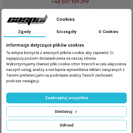
Cookies
Masz pytania?
Zadzwoń do nas
Zgody
Szczegóły
O Cookies
+48 32 247 36 07
+48 507 109 299
Informacje dotyczące plików cookies
lub
Ta witryna korzysta z własnych plików cookie, aby zapewnić Ci
najwyższy poziom doświadczenia na naszej stronie .
Napisz e-mail
Wykorzystujemy również pliki cookie stron trzecich w celu ulepszenia
naszych usług, analizy a nastepnie wyświetlania reklam związanych z
Twoimi preferencjami na podstawie analizy Twoich zachowań
podczas nawigacji.
Opis
Zaakceptuj wszystkie
Szczegóły produktu
Dostosuj
Wyposażenie
Odrzuć