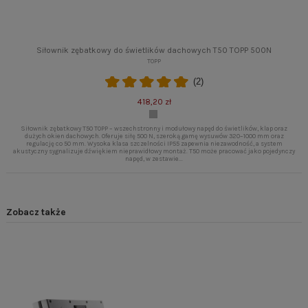
Siłownik zębatkowy do świetlików dachowych T50 TOPP 500N
TOPP
(2)
418,20 zł
Siłownik zębatkowy T50 TOPP – wszechstronny i modułowy napęd do świetlików, klap oraz
dużych okien dachowych. Oferuje siłę 500 N, szeroką gamę wysuwów 320–1000 mm oraz
regulację co 50 mm. Wysoka klasa szczelności IP55 zapewnia niezawodność, a system
akustyczny sygnalizuje dźwiękiem nieprawidłowy montaż. T50 może pracować jako pojedynczy
napęd, w zestawie...
Zobacz także