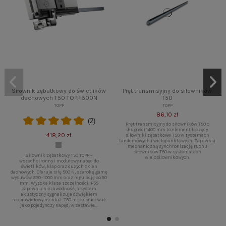
Siłownik zębatkowy do świetlików
Pręt transmisyjny do siłowników
dachowych T50 TOPP 500N
T50
TOPP
TOPP
86,10 zł
(2)
Pręt transmisyjny do siłowników T50 o
długości 1400 mm to element łączący
418,20 zł
siłowniki zębatkowe T50 w systemach
tandemowych i wielopunktowych. Zapewnia
mechaniczną synchronizację ruchu
siłowników T50 w systematach
Siłownik zębatkowy T50 TOPP –
wielosiłownikowych.
wszechstronny i modułowy napęd do
świetlików, klap oraz dużych okien
dachowych. Oferuje siłę 500 N, szeroką gamę
wysuwów 320–1000 mm oraz regulację co 50
mm. Wysoka klasa szczelności IP55
zapewnia niezawodność, a system
akustyczny sygnalizuje dźwiękiem
nieprawidłowy montaż. T50 może pracować
jako pojedynczy napęd, w zestawie...