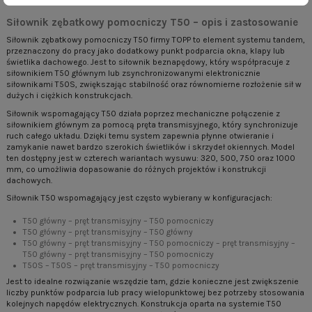
Siłownik zębatkowy pomocniczy T50 – opis i zastosowanie
Siłownik zębatkowy pomocniczy T50 firmy TOPP to element systemu tandem,
przeznaczony do pracy jako dodatkowy punkt podparcia okna, klapy lub
świetlika dachowego. Jest to siłownik beznapędowy, który współpracuje z
siłownikiem T50 głównym lub zsynchronizowanymi elektronicznie
siłownikami T50S, zwiększając stabilność oraz równomierne rozłożenie sił w
dużych i ciężkich konstrukcjach.
Siłownik wspomagający T50 działa poprzez mechaniczne połączenie z
siłownikiem głównym za pomocą pręta transmisyjnego, który synchronizuje
ruch całego układu. Dzięki temu system zapewnia płynne otwieranie i
zamykanie nawet bardzo szerokich świetlików i skrzydeł okiennych. Model
ten dostępny jest w czterech wariantach wysuwu: 320, 500, 750 oraz 1000
mm, co umożliwia dopasowanie do różnych projektów i konstrukcji
dachowych.
Siłownik T50 wspomagający jest często wybierany w konfiguracjach:
T50 główny – pręt transmisyjny – T50 pomocniczy
T50 główny – pręt transmisyjny – T50 główny
T50 główny – pręt transmisyjny – T50 pomocniczy – pręt transmisyjny –
T50 główny – pręt transmisyjny – T50 pomocniczy
T50S – T50S – pręt transmisyjny – T50 pomocniczy
Jest to idealne rozwiązanie wszędzie tam, gdzie konieczne jest zwiększenie
liczby punktów podparcia lub pracy wielopunktowej bez potrzeby stosowania
kolejnych napędów elektrycznych. Konstrukcja oparta na systemie T50