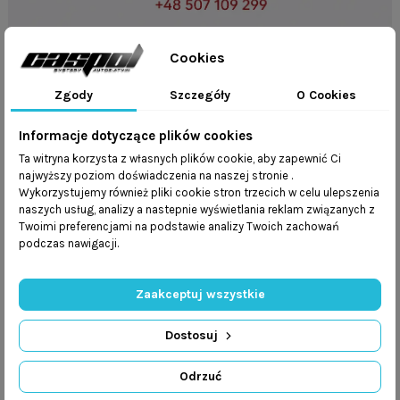
Cookies
Masz pytania?
Zadzwoń do nas
Zgody
Szczegóły
O Cookies
+48 32 247 36 07
+48 507 109 299
Informacje dotyczące plików cookies
lub
Ta witryna korzysta z własnych plików cookie, aby zapewnić Ci
najwyższy poziom doświadczenia na naszej stronie .
Napisz e-mail
Wykorzystujemy również pliki cookie stron trzecich w celu ulepszenia
naszych usług, analizy a nastepnie wyświetlania reklam związanych z
Twoimi preferencjami na podstawie analizy Twoich zachowań
podczas nawigacji.
Opis
Zaakceptuj wszystkie
Szczegóły produktu
Dostosuj
Wyposażenie
Odrzuć