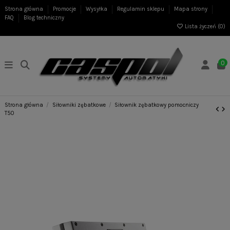
Strona główna
Promocje
Wysyłka
Regulamin sklepu
Mapa strony
FAQ
Blog techniczny
Lista życzeń (
0
)
0
Strona główna
Siłowniki zębatkowe
Siłownik zębatkowy pomocniczy
T50