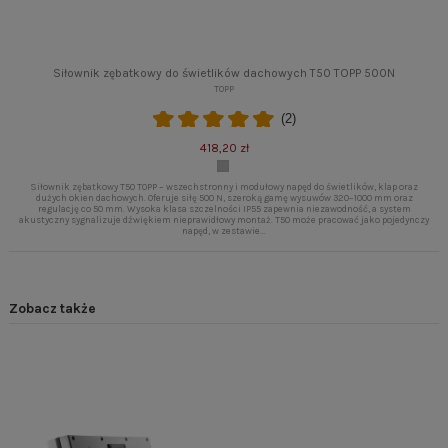
Siłownik zębatkowy do świetlików dachowych T50 TOPP 500N
TOPP
(2)
418,20 zł
Siłownik zębatkowy T50 TOPP – wszechstronny i modułowy napęd do świetlików, klap oraz
dużych okien dachowych. Oferuje siłę 500 N, szeroką gamę wysuwów 320–1000 mm oraz
regulację co 50 mm. Wysoka klasa szczelności IP55 zapewnia niezawodność, a system
akustyczny sygnalizuje dźwiękiem nieprawidłowy montaż. T50 może pracować jako pojedynczy
napęd, w zestawie...
Zobacz także