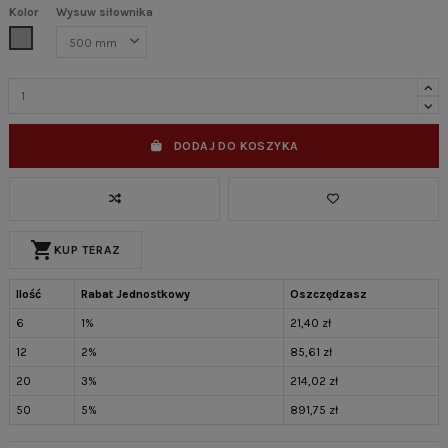
Kolor
Wysuw siłownika
Szary
DODAJ DO KOSZYKA
shopping_cart
KUP TERAZ
Ilość
Rabat Jednostkowy
Oszczędzasz
6
1%
21,40 zł
12
2%
85,61 zł
20
3%
214,02 zł
50
5%
891,75 zł