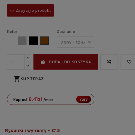
Zapytaj o produkt
Kolor
Zasilanie
Biały
Szary
Czarny
Brązowy
DODAJ DO KOSZYKA
shopping_cart
KUP TERAZ
8,41
zł
raty
Kup od
/mies.
Rysunki i wymiary – C15