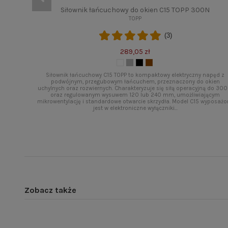
Siłownik łańcuchowy do okien C15 TOPP 300N
TOPP
(3)
289,05 zł
Siłownik łańcuchowy C15 TOPP to kompaktowy elektryczny napęd z
podwójnym, przegubowym łańcuchem, przeznaczony do okien
uchylnych oraz rozwiernych. Charakteryzuje się siłą operacyjną do 300
oraz regulowanym wysuwem 120 lub 240 mm, umożliwiającym
mikrowentylację i standardowe otwarcie skrzydła. Model C15 wyposażo
jest w elektroniczne wyłączniki...
Zobacz także