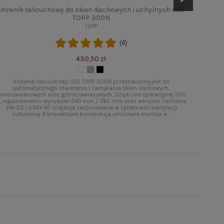
Siłownik łańcuchowy do okien dachowych i uchylnych C20
S
TOPP 300N
TOPP
(4)
430,50 zł
Sił
łańcucho
Siłownik łańcuchowy C20 TOPP 300N przeznaczony jest do
świetl
automatycznego otwierania i zamykania okien dachowych,
obudowę 
olnozawiasowych oraz górnozawiasowych. Dzięki sile operacyjnej 300
400 mm,
, regulowanemu wysuwowi 240 mm / 360 mm oraz wersjom zasilania
24V DC i 230V AC znajduje zastosowanie w systemach wentylacji
naturalnej. Kompaktowa konstrukcja umożliwia montaż w...