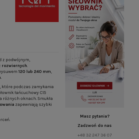
d z podwójnym,
z rozwiernych
.
 wysuwem
120 lub 240 mm
,
.
, które podczas zamykania
Siłownik łańcuchowy C15
a różnych oknach. Smukła
cowania
zapewniają szybki
Masz pytania?
rceń.
Zadzwoń do nas
+48 32 247 36 07