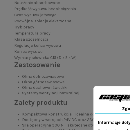
Natężenie absorbowane
Prędkość wysuwu bez obciążenia
Czas wysuwu jałowego
Podwójna izolacja elektryczna
Tryb pracy
Temperatura pracy
Klasa szczelności
Regulacja końca wysuwu
Koniec wysuwu
Wymiary siłownika C15 (D x S x W)
Zastosowanie
Okna dolnozawiasowe
Okna górnozawiasowe
Okna dachowe i świetliki
Systemy wentylacji naturalnej
Zalety produktu
Zgo
Kompaktowa konstrukcja – idealna do małych i średnich 
Dostępny w wersjach 24V DC oraz 230V AC
Informacje dot
Siła operacyjna 300 N – skuteczne otwieranie lekkich skr