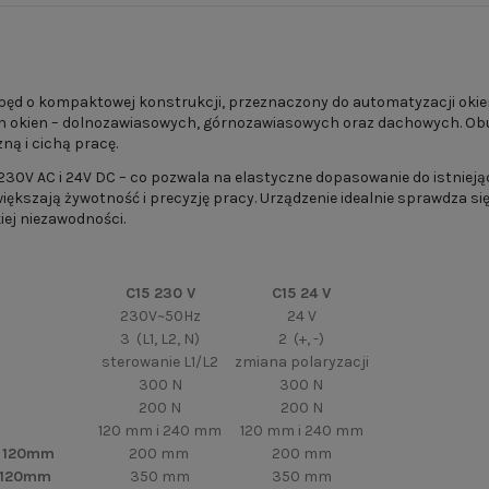
ęd o kompaktowej konstrukcji, przeznaczony do automatyzacji okien 
h okien – dolnozawiasowych, górnozawiasowych oraz dachowych. Obu
ną i cichą pracę.
230V AC i 24V DC – co pozwala na elastyczne dopasowanie do istniej
iększają żywotność i precyzję pracy. Urządzenie idealnie sprawdza 
ej niezawodności.
C15 230 V
C15 24 V
230V~50Hz
24 V
3 (L1, L2, N)
2 (+, -)
sterowanie L1/L2
zmiana polaryzacji
300 N
300 N
200 N
200 N
120 mm i 240 mm
120 mm i 240 mm
w 120mm
200 mm
200 mm
w 120mm
350 mm
350 mm