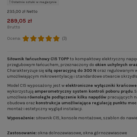
Ostatnie sztuki w magazynie
235,00 zł Netto
289,05 zł
Brutto
Ocena:
(3)
Siłownik łańcuchowy
C15 TOPP
to kompaktowy elektryczny napę
przegubowym łańcuchem, przeznaczony do
okien uchylnych ora
Charakteryzuje się
siłą operacyjną do 300 N
oraz regulowanym
umożliwiającym mikrowentylację i standardowe otwarcie skrzydła
Model C15 wyposażony jest w
elektroniczne wyłączniki krańcowe
wykorzystują
amperometryczny system kontroli poboru prądu
. 
umożliwia
równoległe podłączenie kilku napędów
pracujących n
obudowa oraz
konstrukcja umożliwiająca regulację punktu mo
montaż i estetyczny wygląd instalacji.
Wyposażenie:
siłownik C15, konsole montażowe, szablon do nawie
Zastosowanie:
okna dolnozawiasowe, okna górnozawiasowe