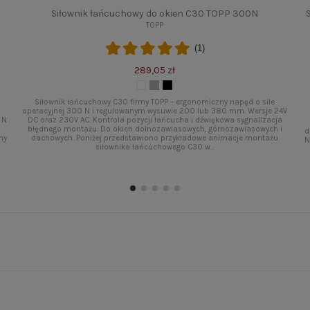
Siłownik łańcuchowy do okien C30 TOPP 300N
TOPP
(1)
289,05 zł
Siłownik łańcuchowy C30 firmy TOPP – ergonomiczny napęd o sile
operacyjnej 300 N i regulowanym wysuwie 200 lub 380 mm. Wersje 24V
 N
DC oraz 230V AC. Kontrola pozycji łańcucha i dźwiękowa sygnalizacja
błędnego montażu. Do okien dolnozawiasowych, górnozawiasowych i
d
ny
dachowych. Poniżej przedstawiono przykładowe animacje montażu
N
siłownika łańcuchowego C30 w...