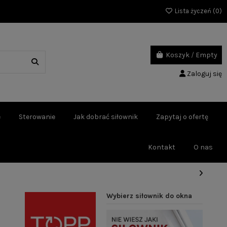
Lista życzeń (
0
)
Koszyk
/
Empty
Zaloguj się
e
Sterowanie
Jak dobrać siłownik
Zapytaj o ofertę
Kontakt
O nas
Wybierz siłownik do okna