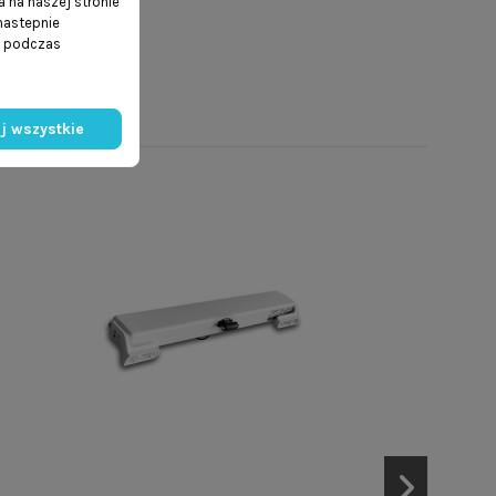
 na naszej stronie
 nastepnie
ń podczas
j wszystkie