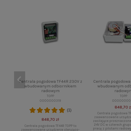
Centrala pogodowa TF44R 230V z
Centrala pogodowa 
wbudowanym odbiornikiem
wbudowanym odb
radiowym
radiowy
TOPP
TOPP
0000000319
00000000
848,70 z
(1)
Centrala pogodowa T
zaawansowane urządzen
848,70 zł
zasilające przeznaczone
24V DC w czterech grup
Centrala pogodowa TF44R TOPP to
pracę z pilotami radiow
zaawansowane urządzenie sterująco-