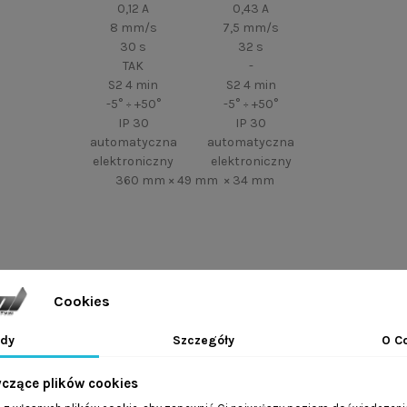
0,12 A
0,43 A
8 mm/s
7,5 mm/s
30 s
32 s
TAK
-
S2 4 min
S2 4 min
-5° ÷ +50°
-5° ÷ +50°
IP 30
IP 30
automatyczna
automatyczna
elektroniczny
elektroniczny
360 mm × 49 mm × 34 mm
Cookies
dy
Szczegóły
O C
okien
yczące plików cookies
zydeł