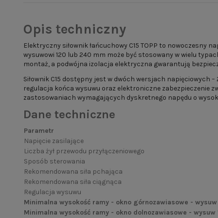
Opis techniczny
Elektryczny siłownik łańcuchowy C15 TOPP to nowoczesny nap
wysuwowi 120 lub 240 mm może być stosowany w wielu typac
montaż, a podwójna izolacja elektryczna gwarantują bezpiecz
Siłownik C15 dostępny jest w dwóch wersjach napięciowych – 
regulacja końca wysuwu oraz elektroniczne zabezpieczenie zw
zastosowaniach wymagających dyskretnego napędu o wysoki
Dane techniczne
Parametr
Napięcie zasilające
Liczba żył przewodu przyłączeniowego
Sposób sterowania
Rekomendowana siła pchająca
Rekomendowana siła ciągnąca
Regulacja wysuwu
Minimalna wysokość ramy - okno górnozawiasowe - wysu
Minimalna wysokość ramy - okno dolnozawiasowe - wysu