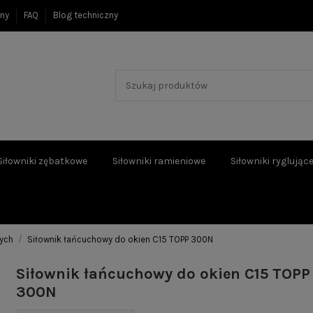
ony
FAQ
Blog techniczny
Siłowniki zębatkowe
Siłowniki ramieniowe
Siłowniki ryglując
nych
Siłownik łańcuchowy do okien C15 TOPP 300N
Siłownik łańcuchowy do okien C15 TOPP
300N