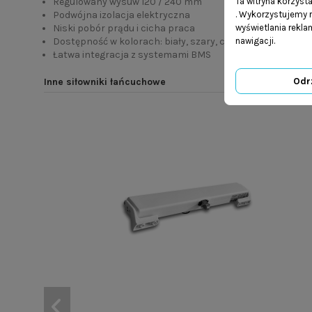
Regulowany wysuw 120 / 240 mm
Ta witryna korzyst
Podwójna izolacja elektryczna
. Wykorzystujemy r
Niski pobór prądu i cicha praca
wyświetlania rekl
Dostępność w kolorach: biały, szary, czarny, brązowy
nawigacji.
Łatwa integracja z systemami BMS
Odr
Inne siłowniki łańcuchowe