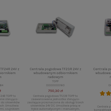
TF24R 24V z
Centrala pogodowa TF23R 24V z
Centrala 
iornikiem
wbudowanym odbiornikiem
wbudowan
m
radiowym
TOPP
84
0000000160
0
ł
750,30 zł
F24R TOPP to
Centrala pogodowa TF23R TOPP to
ie sterująco-
zaawansowana jednostka sterująco-
 do siłowników
zasilająca przeznaczona do obsługi trzech
ach. Umożliwia
siłowników 24V DC. Umożliwia pracę w
Centrala 
ymi, czujnikiem
trybie automatycznym i manualnym,
kompaktowe u