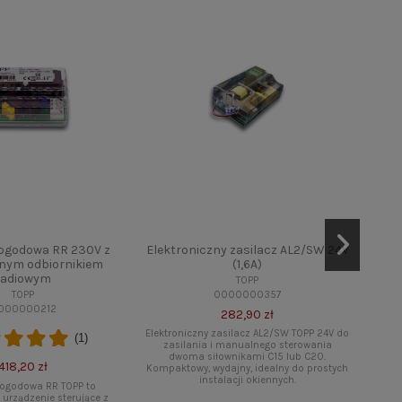
pogodowa RR 230V z
Elektroniczny zasilacz AL2/SW 24V
Pi
ym odbiornikiem
(1,6A)
radiowym
TOPP
0000000357
TOPP
000000212
282,90 zł
Elektroniczny zasilacz AL2/SW TOPP 24V do
(1)
zasilania i manualnego sterowania
dwoma siłownikami C15 lub C20.
Pilo
418,20 zł
Kompaktowy, wydajny, idealny do prostych
ka
instalacji okiennych.
centr
pogodowa RR TOPP to
wygodn
rządzenie sterujące z