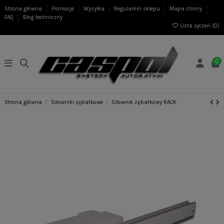
Strona główna
Promocje
Wysyłka
Regulamin sklepu
Mapa strony
FAQ
Blog techniczny
Lista życzeń (
0
)
0
Strona główna
Siłowniki zębatkowe
Siłownik zębatkowy RACK