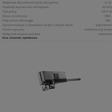
Natężenie absorbowane przy obciążeniu
0,1 A
Prędkość wysuwu bez obciążenia
~8 mm
Tryb pracy
S2 4 m
Klasa szczelności
IP65
Połączenie równoległe
TAK
Synchronizacja 2 siłowników na tym samym oknie
pręt transm
Koniec wysuwu
elektroniczny (amp
Wyłącznik bezpieczeństwa
elektroni
Inne siłowniki zębatkowe