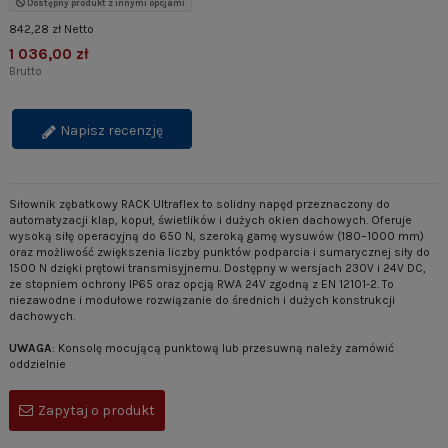
Dostępny produkt z innymi opcjami
842,28 zł Netto
1 036,00 zł
Brutto
Napisz recenzję
Siłownik zębatkowy RACK Ultraflex to solidny napęd przeznaczony do
automatyzacji klap, kopuł, świetlików i dużych okien dachowych. Oferuje
wysoką siłę operacyjną do 650 N, szeroką gamę wysuwów (180–1000 mm)
oraz możliwość zwiększenia liczby punktów podparcia i sumarycznej siły do
1500 N dzięki prętowi transmisyjnemu. Dostępny w wersjach 230V i 24V DC,
ze stopniem ochrony IP65 oraz opcją RWA 24V zgodną z EN 12101-2. To
niezawodne i modułowe rozwiązanie do średnich i dużych konstrukcji
dachowych.
UWAGA
: Konsolę mocującą punktową lub przesuwną należy zamówić
oddzielnie
Zapytaj o produkt