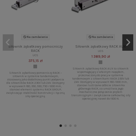
Na zamówienie
Na zamówienie
Siłownik zębatkowy pomocniczy
Siłownik zębatkowy RACK AUX
RACK
UCS
UCS
1 389,90 zł
375,15 zł
Siłownik zębatkowy RACK AUX to siłownik
wspomagający z własnym napędem,
Siłownik zębatkowy pomocniczy RACK –
przeznaczony do pracy w systemie
siłownik w systemie tandemowym,
tandemowym z siłownikami RACK 230V lub
stosowany jako dodatkowy punkt podparcia
24V. Dostępny w wysuwach 180–1000 mm,
dla siłowników RACK 230V lub 24V. Dostępny
stanowi lustrzane odbicie siłownika
w wysuwach 180, 350, 550, 750 i 1000 mm,
głównego RACK, co umożliwia jego
stanowi element systemu RACK GROUP,
mechaniczne połączenie prętem
zwiększając stabilność konstrukcji i łączną
transmisyjnym i zwiększenie całkowitej siły
siłę operacyjną.
operacyjnej nawet do 1500 N.