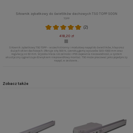
Siłownik zębatkowy do świetlików dachowych T50 TOPP 500N
TOPP
(2)
418,20 zł
Siłownik zębatkowy T50 TOPP – wszechstronny i modułowy napęd do świetlików, klap oraz
dużych okien dachowych. Oferuje siłę 500 N, szeroką gamę wysuwów 320–1000 mm oraz
regulację co 50 mm. Wysoka klasa szczelności IP55 zapewnia niezawodność, a system
akustyczny sygnalizuje dźwiękiem nieprawidłowy montaż. T50 może pracować jako pojedynczy
napęd, w zestawie...
Zobacz także