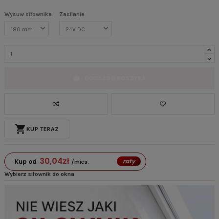
Wysuw siłownika
Zasilanie
DODAJ DO KOSZYKA
shopping_cart
KUP TERAZ
30,04
zł
raty
Kup od
/mies.
Wybierz siłownik do okna